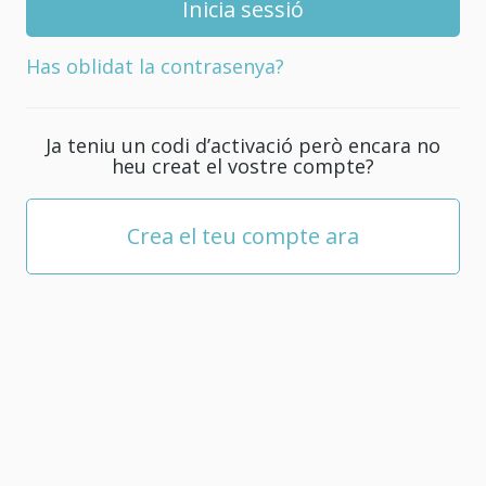
nova
contrasenya
Has oblidat la contrasenya?
pel
teu
compte;
Ja teniu un codi d’activació però encara no
com
heu creat el vostre compte?
a
mínim
ha
Crea el teu compte ara
de
tenir
5
caràcters.