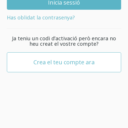
nova
contrasenya
Has oblidat la contrasenya?
pel
teu
compte;
Ja teniu un codi d’activació però encara no
com
heu creat el vostre compte?
a
mínim
ha
Crea el teu compte ara
de
tenir
5
caràcters.