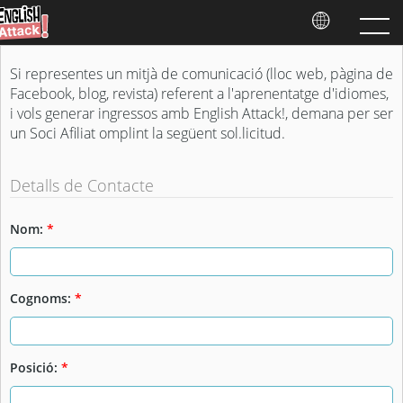
Si representes un mitjà de comunicació (lloc web, pàgina de
Facebook, blog, revista) referent a l'aprenentatge d'idiomes,
i vols generar ingressos amb English Attack!, demana per ser
un Soci Afiliat omplint la següent sol.licitud.
Detalls de Contacte
Nom:
*
Cognoms:
*
Posició:
*