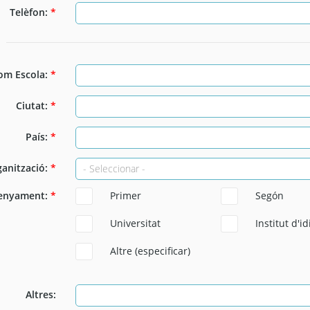
Telèfon:
*
om Escola:
*
Ciutat:
*
País:
*
ganització:
*
senyament:
*
Primer
Segón
Universitat
Institut d'i
Altre (especificar)
Altres: