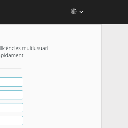
llicències multiusuari
ràpidament.