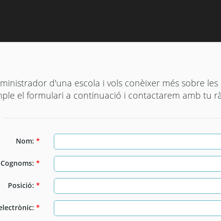
dministrador d'una escola i vols conèixer més sobre les 
mple el formulari a continuació i contactarem amb tu 
Nom:
*
Cognoms:
*
Posició:
*
electrònic:
*