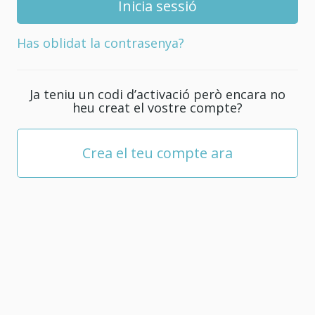
nova
contrasenya
Has oblidat la contrasenya?
pel
teu
compte;
Ja teniu un codi d’activació però encara no
com
heu creat el vostre compte?
a
mínim
ha
Crea el teu compte ara
de
tenir
5
caràcters.